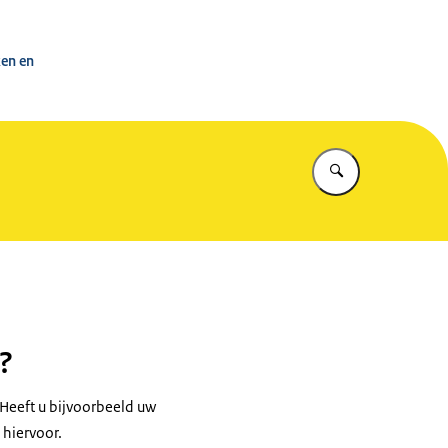
ke Werkorganisatie
ken en
Vul in wat u z
?
Heeft u bijvoorbeeld uw
hiervoor.