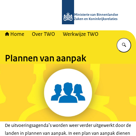
Naar de homepage van TWO - Tijdeli
Ministerie van Binnenlandse
Zaken en Koninkrijksrelaties
Home
Over TWO
Werkwijze TWO
Vu
Plannen van aanpak
De uitvoeringsagenda’s worden weer verder uitgewerkt door de
landen in plannen van aanpak. In een plan van aanpak dienen